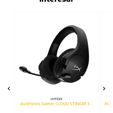
HYPERX
Audífonos Gamer CLOUD STINGER S ..
AUD