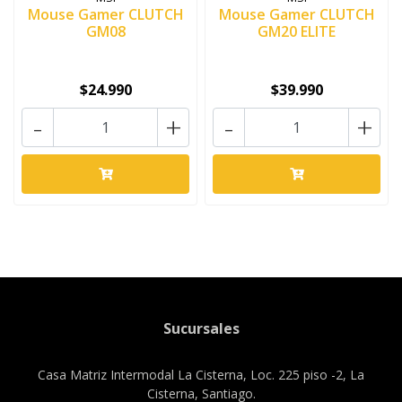
Mouse Gamer CLUTCH
Mouse Gamer CLUTCH
GM08
GM20 ELITE
$24.990
$39.990
-
+
-
+
Sucursales
Casa Matriz Intermodal La Cisterna, Loc. 225 piso -2, La
Cisterna, Santiago.