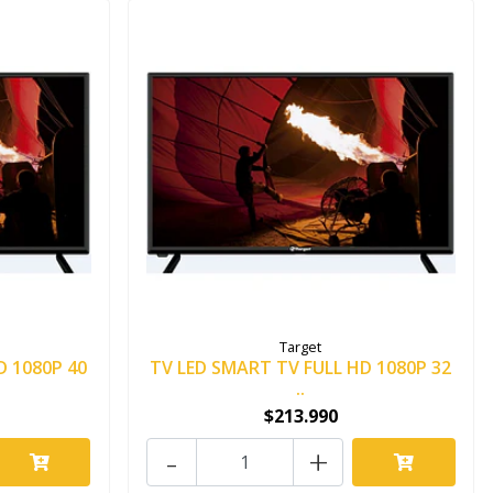
Target
D 1080P 40
TV LED SMART TV FULL HD 1080P 32
..
$213.990
-
+