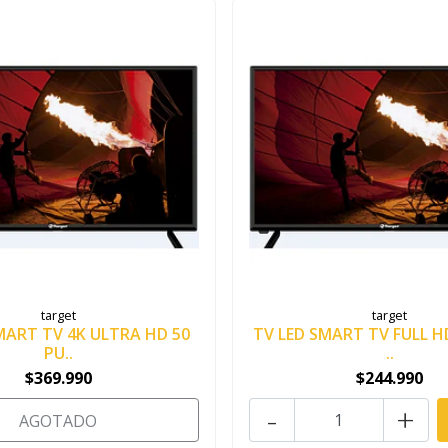
target
target
MART TV 4K ULTRA HD 50
TV LED SMART TV FULL H
PU..
..
$369.990
$244.990
-
+
AGOTADO