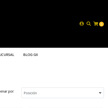
0
UCURSAL
BLOG GX
enar por: