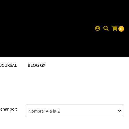
0
UCURSAL
BLOG GX
enar por: