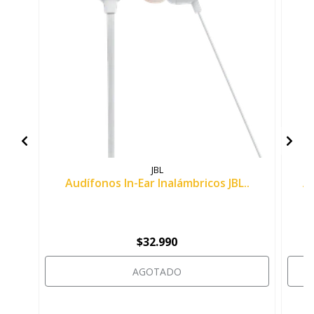
JBL
Audífonos In-Ear Inalámbricos JBL..
Au
$32.990
AGOTADO