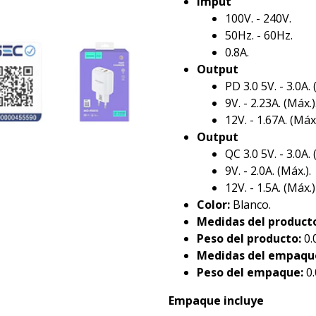
Imput
100V. - 240V.
50Hz. - 60Hz.
0.8A.
Output
PD 3.0 5V. - 3.0A. 
9V. - 2.23A. (Máx.)
12V. - 1.67A. (Máx.
Output
QC 3.0 5V. - 3.0A. 
9V. - 2.0A. (Máx.).
12V. - 1.5A. (Máx.)
Color:
Blanco.
Medidas del product
Peso del producto:
0.
Medidas del empaqu
Peso del empaque:
0.
Empaque incluye