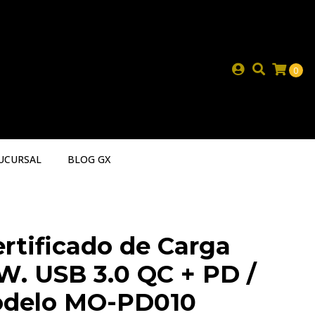
0
UCURSAL
BLOG GX
rtificado de Carga
W. USB 3.0 QC + PD /
delo MO-PD010