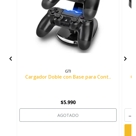
GTI
Cargador Doble con Base para Cont..
Ca
$5.990
-
AGOTADO