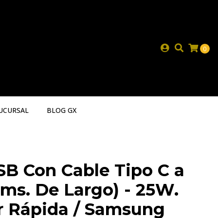
0
UCURSAL
BLOG GX
B Con Cable Tipo C a
cms. De Largo) - 25W.
r Rápida / Samsung