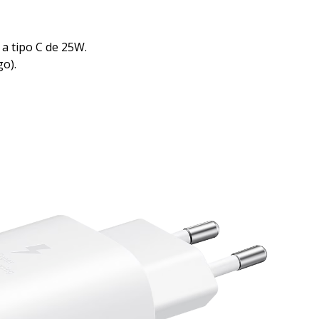
a tipo C de 25W.
go).