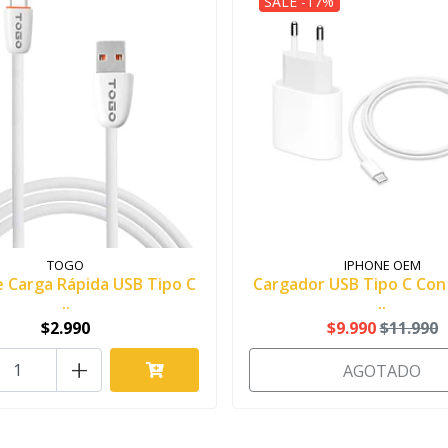
SALE -17%
TOGO
IPHONE OEM
e Carga Rápida USB Tipo C
Cargador USB Tipo C Con 
..
..
$2.990
$9.990
$11.990
+
AGOTADO