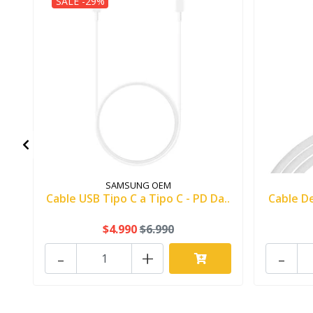
SALE -29%
SAMSUNG OEM
Cable USB Tipo C a Tipo C - PD Da..
Cable D
$4.990
$6.990
-
+
-