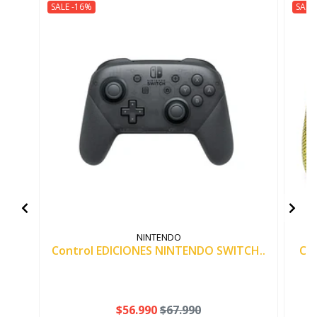
SALE -16%
SALE
NINTENDO
Control EDICIONES NINTENDO SWITCH..
Co
$56.990
$67.990