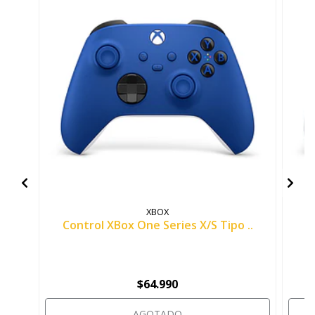
XBOX
Control XBox One Series X/S Tipo ..
C
$64.990
AGOTADO