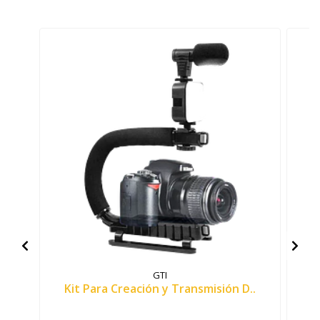
GTI
Kit Para Creación y Transmisión D..
M