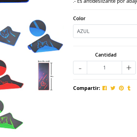
.- Es antideslizante por aba
Color
Cantidad
-
+
Compartir: