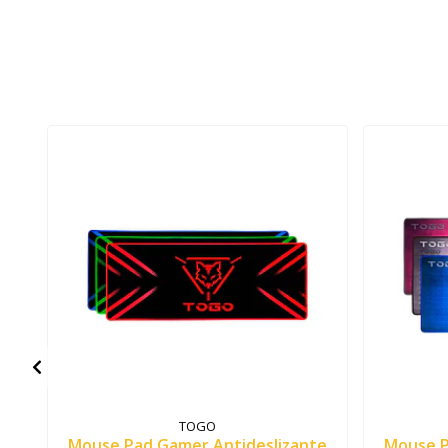
TOGO
Mouse Pad Gamer Antideslizante
Mouse P