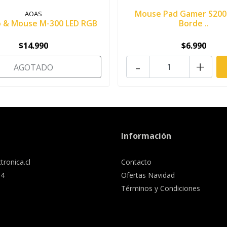
Mouse Pad Gamer S200
AOAS
o & Mouse M-300 LED RGB
Borde ..
$14.990
$6.990
-
+
AGOTADO
Información
tronica.cl
Contacto
34
Ofertas Navidad
Términos y Condiciones