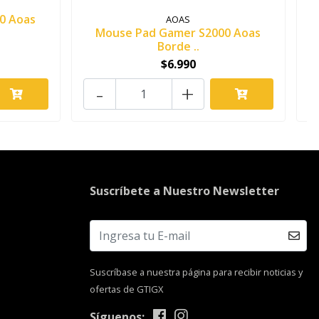
0 Aoas
AOAS
Mouse Pad Gamer S2000 Aoas
Borde ..
$6.990
-
+
Suscríbete a Nuestro Newsletter
Suscríbase a nuestra página para recibir noticias y
ofertas de GTIGX
Síguenos: