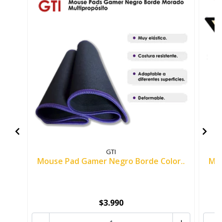
GTI
Mouse Pad Gamer Negro Borde Color..
Mou
$3.990