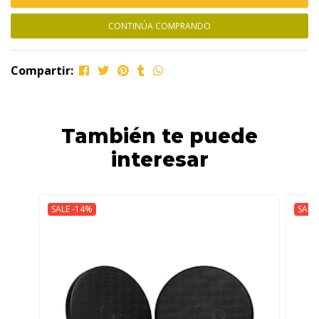
CONTINÚA COMPRANDO
Compartir:
También te puede
interesar
SALE -14%
SALE