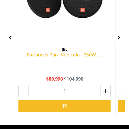
JBL
Parlantes Para Vehículo - 250W. -..
P
$89.990
$104.990
-
+
-