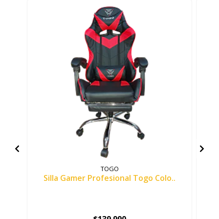
TOGO
Silla Gamer Profesional Togo Colo..
S
$139.990