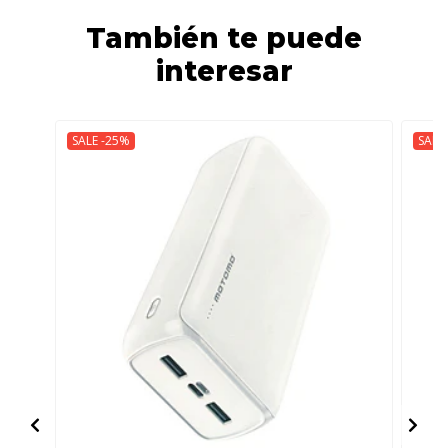
También te puede
interesar
SALE -25%
SALE