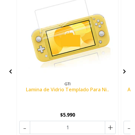
GTI
Lamina de Vidrio Templado Para Ni..
Au
$5.990
-
+
-