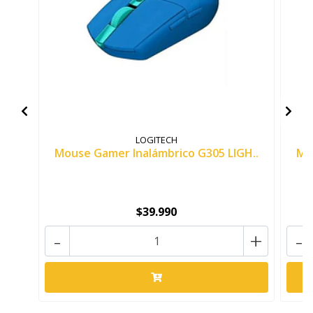
LOGITECH
Mouse Gamer Inalámbrico G305 LIGH..
Mo
$39.990
-
+
-