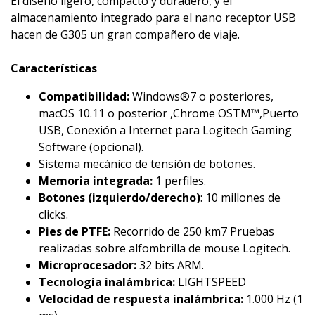
El diseño ligero, compacto y duradero, y el
almacenamiento integrado para el nano receptor USB
hacen de G305 un gran compañero de viaje.
Características
Compatibilidad:
Windows®7 o posteriores,
macOS 10.11 o posterior ,Chrome OSTM™,Puerto
USB, Conexión a Internet para Logitech Gaming
Software (opcional).
Sistema mecánico de tensión de botones.
Memoria integrada:
1 perfiles.
Botones (izquierdo/derecho)
: 10 millones de
clicks.
Pies de PTFE:
Recorrido de 250 km7 Pruebas
realizadas sobre alfombrilla de mouse Logitech.
Microprocesador:
32 bits ARM.
Tecnología inalámbrica:
LIGHTSPEED
Velocidad de respuesta inalámbrica:
1.000 Hz (1