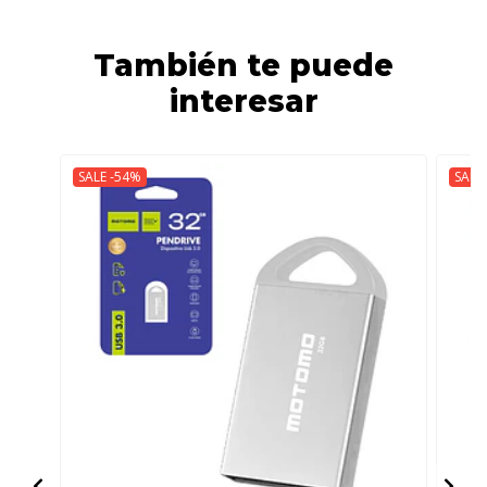
También te puede
interesar
SALE -54%
SALE